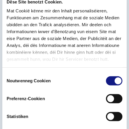
Dëse Site benotzt Cookien.
Mat Cookië kënne mir den Inhalt personaliséieren,
Funktiounen am Zesummenhang mat de soziale Medien
ubidden an den Trafick analyséieren. Mir deelen och
Informatiounen iwwer d'Benotzung vun eisem Site mat
eise Partner aus de soziale Medien, der Publicitéit an der
Analys, déi dës Informatioune mat aneren Informatioune
kombinéiere kënnen, déi Dir hinne ginn hutt oder déi si
gesammelt hunn, wou Dir hir Servicer benotzt hutt.
17.06.2026
C
Noutwenneg Cookien
o
Bäihëllefe fir d'Weiderbildung
n
s
Preferenz-Cookien
S'informer sur le cofinancement
e
n
de la formation en entreprise
t
Statistiken
S
Inscrivez-vous aux séances d’information