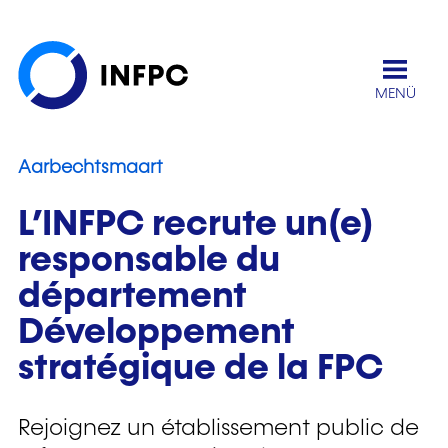
MENÜ
Am Fokus
Aarbechtsmaart
L’INFPC recrute un(e)
responsable du
département
Développement
stratégique de la FPC
Rejoignez un établissement public de