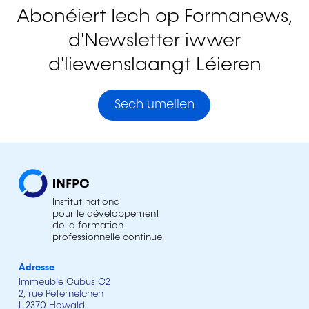
Abonéiert Iech op Formanews,
d'Newsletter iwwer
d'liewenslaangt Léieren
Sech umellen
Institut national
pour le développement
de la formation
professionnelle continue
Adresse
Immeuble Cubus C2
2, rue Peternelchen
L-2370 Howald