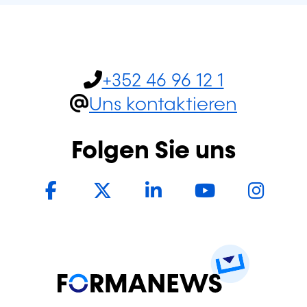
+352 46 96 12 1
Uns kontaktieren
Folgen Sie uns
Facebook
Twitter
LinkedIn
YouTub
In