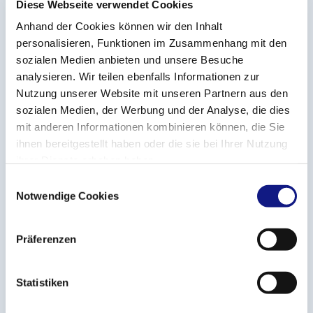
Diese Webseite verwendet Cookies
Anhand der Cookies können wir den Inhalt
personalisieren, Funktionen im Zusammenhang mit den
sozialen Medien anbieten und unsere Besuche
analysieren. Wir teilen ebenfalls Informationen zur
Nutzung unserer Website mit unseren Partnern aus den
sozialen Medien, der Werbung und der Analyse, die dies
mit anderen Informationen kombinieren können, die Sie
ihnen bereitgestellt haben oder die sie bei Ihrer Nutzung
ihrer Dienste erhoben haben.
17.06.2026
E
Notwendige Cookies
i
Weiterbildungsbeihilfen
n
w
Präferenzen
S'informer sur le cofinancement
i
l
de la formation en entreprise
l
Statistiken
i
Inscrivez-vous aux séances d’information